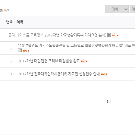
총
4
건
번호
제목
공지
[아스플 교육정보 2017학년 학교생활기록부 기재요령 분석]
"2017학년도 자기주도학습전형 및 고등학교 입학전형영향평가 매뉴얼" 배포 
3
2
2017학년 대입전형 프리뷰 메일발송 완료
1
2017학년 전국대학입학시행계획 자료집 신청접수 안내
[ 1 ]